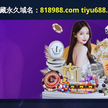
录
关于我
业务概
行业领
乐鱼web版
们
况
域
入口
低碳减排
家居建材
家居建材
木地板、钢材、铜材等；